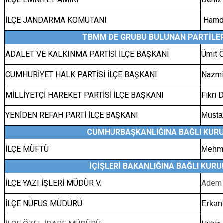
İLÇE JANDARMA KOMUTANI
Hamdi
TBMM DE GRUBU BULUNAN PARTİLER
ADALET VE KALKINMA PARTİSİ İLÇE BAŞKANI
Ümit 
CUMHURİYET HALK PARTİSİ İLÇE BAŞKANI
Nazmi
MİLLİYETÇİ HAREKET PARTİSİ İLÇE BAŞKANI
Fikri
YENİDEN REFAH PARTİ İLÇE BAŞKANI
Must
CUMHURBAŞKANLIĞINA BAĞLI KUR
İLÇE MÜFTÜ
Mehm
İÇİŞLERİ BAKANLIĞINA BAĞLI KUR
İLÇE YAZI İŞLERİ MÜDÜR V.
Adem
İLÇE NÜFUS MÜDÜRÜ
Erka