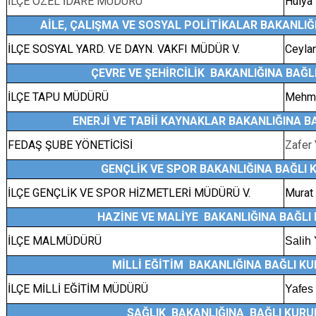
İLÇE ÖZEL İDARE MÜDÜRÜ
Hülya
AİLE, ÇALIŞMA VE SOSYAL POLİTİKALAR BAKANLI
İLÇE SOSYAL YARD. VE DAYN. VAKFI MÜDÜR V.
Ceyla
ÇEVRE VE ŞEHİRCİLİK BAKANLIĞINA BAĞ
İLÇE TAPU MÜDÜRÜ
Mehme
ENERJİ VE TABİİ KAYNAKLAR BAKANLIĞINA 
FEDAŞ ŞUBE YÖNETİCİSİ
Zafer
GENÇLİK VE SPOR BAKANLIĞINA BAĞLI
İLÇE GENÇLİK VE SPOR HİZMETLERİ MÜDÜRÜ V.
Murat
HAZİNE VE MALİYE BAKANLIĞINA BAĞLI
İLÇE MALMÜDÜRÜ
Salih
MİLLİ EĞİTİM BAKANLIĞINA BAĞLI K
İLÇE MİLLİ EĞİTİM MÜDÜRÜ
Yafes
SAĞLIK BAKANLIĞINA BAĞLI KUR