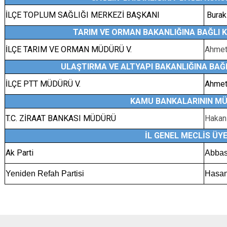
İLÇE TOPLUM SAĞLIĞI MERKEZİ BAŞKANI
Burak
TARIM VE ORMAN BAKANLIĞINA BAĞLI 
İLÇE TARIM VE ORMAN MÜDÜRÜ V.
Ahme
ULAŞTIRMA VE ALTYAPI BAKANLIĞINA BAĞ
İLÇE PTT MÜDÜRÜ V.
Ahme
KAMU BANKALARININ MÜ
T.C. ZİRAAT BANKASI MÜDÜRÜ
Hakan
İL GENEL MECLİS ÜYE
Ak Parti
Abba
Yeniden Refah Partisi
Hasa