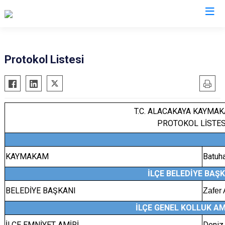
Elazığ
Protokol Listesi
Ağın
Keban
Alacakaya
Kovancılar
Arıcak
Maden
T.C. ALACAKAYA KAYMA
PROTOKOL LİSTES
Baskil
Palu
Karakoçan
Sivrice
KAYMAKAM
Batuh
İLÇE BELEDİYE BAŞK
BELEDİYE BAŞKANI
Zafer
İLÇE GENEL KOLLUK AM
İLÇE EMNİYET AMİRİ
Deni