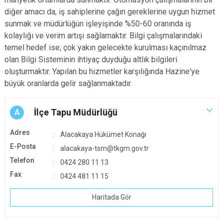
diğer amacı da, iş sahiplerine çağın gereklerine uygun hizmet
sunmak ve müdürlüğün işleyişinde %50-60 oranında iş
kolaylığı ve verim artışı sağlamaktır. Bilgi çalışmalarındaki
temel hedef ise; çok yakın gelecekte kurulması kaçınılmaz
olan Bilgi Sisteminin ihtiyaç duyduğu altlık bilgileri
oluşturmaktır. Yapılan bu hizmetler karşılığında Hazine'ye
büyük oranlarda gelir sağlanmaktadır.
İlçe Tapu Müdürlüğü
A
Adres
Alacakaya Hükümet Konağı
E-Posta
alacakaya-tsm@tkgm.gov.tr
Telefon
0424 280 11 13
Fax
0424 481 11 15
Haritada Gör