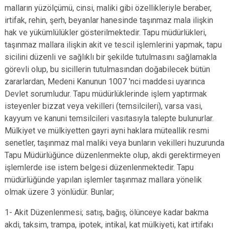
malların yüzölçümü, cinsi, maliki gibi özellikleriyle beraber,
irtifak, rehin, şerh, beyanlar hanesinde taşınmaz mala ilişkin
hak ve yükümlülükler gösterilmektedir. Tapu müdürlükleri,
taşınmaz mallara ilişkin akit ve tescil işlemlerini yapmak, tapu
sicilini düzenli ve sağlıklı bir şekilde tutulmasını sağlamakla
görevli olup, bu sicillerin tutulmasından doğabilecek bütün
zararlardan, Medeni Kanunun 1007 'nci maddesi uyarınca
Devlet sorumludur. Tapu müdürlüklerinde işlem yaptırmak
isteyenler bizzat veya vekilleri (temsilcileri), varsa vasi,
kayyum ve kanuni temsilcileri vasıtasıyla talepte bulunurlar.
Mülkiyet ve mülkiyetten gayri ayni haklara müteallik resmi
senetler, taşınmaz mal maliki veya bunların vekilleri huzurunda
Tapu Müdürlüğünce düzenlenmekte olup, akdi gerektirmeyen
işlemlerde ise istem belgesi düzenlenmektedir. Tapu
müdürlüğünde yapılan işlemler taşınmaz mallara yönelik
olmak üzere 3 yönlüdür. Bunlar;
1- Akit Düzenlenmesi; satış, bağış, ölünceye kadar bakma
akdi, taksim, trampa, ipotek, intikal, kat mülkiyeti, kat irtifakı