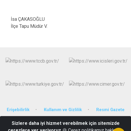
İsa ÇAKASOĞLU
İlçe Tapu Müdür V.
Erişebilirlik
Kullanım ve Gizlilik
Resmi Gazete
Sizlere daha iyi hizmet verebilmek için sitemizde
Merkez Mah. Havuzlu Sok. No:16 Alacakaya/ELAZIĞ
çerezlere yer veriyoruz
🍪 Çerez politikamız hakkında