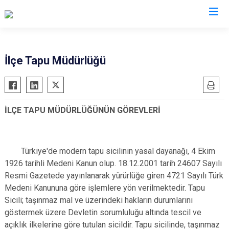
Elazığ
İlçe Tapu Müdürlüğü
Ağın
Keban
Alacakaya
Kovancılar
İLÇE TAPU MÜDÜRLÜĞÜNÜN GÖREVLERİ
Arıcak
Maden
Baskil
Palu
Karakoçan
Sivrice
Türkiye'de modern tapu sicilinin yasal dayanağı, 4 Ekim
1926 tarihli Medeni Kanun olup. 18.12.2001 tarih 24607 Sayılı
Resmi Gazetede yayınlanarak yürürlüğe giren 4721 Sayılı Türk
Medeni Kanununa göre işlemlere yön verilmektedir. Tapu
Sicili; taşınmaz mal ve üzerindeki hakların durumlarını
göstermek üzere Devletin sorumluluğu altında tescil ve
açıklık ilkelerine göre tutulan sicildir. Tapu sicilinde, taşınmaz