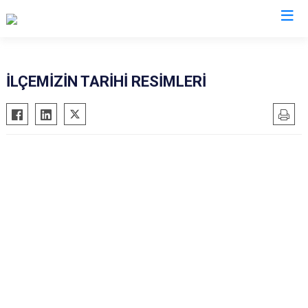
Elazığ
İLÇEMİZİN TARİHİ RESİMLERİ
Ağın
Keban
Alacakaya
Kovancılar
Arıcak
Maden
Baskil
Palu
Karakoçan
Sivrice